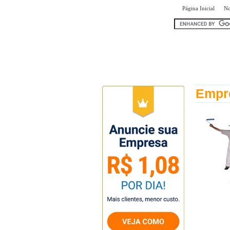
|
Página Inicial
No
encontr
Empre