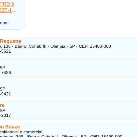
 Requena
, 136 - Bairro: Cohab III - Olímpia - SP - CEP: 15400-000
0-5621
 SP
1-7436
 SP
3-9421
re
 SP
7-2317
on Souza
esidencial e comercial.
nheiro, 306 - Bairro: Cohab II - Olímpia - SP - CEP: 15400-000