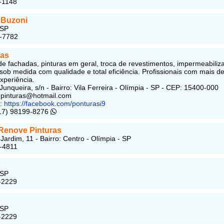
-1148
 Buzoni
 SP
6-7782
ras
e fachadas, pinturas em geral, troca de revestimentos, impermeabiliz
sob medida com qualidade e total eficiência. Profissionais com mais d
xperiência.
Junqueira, s/n - Bairro: Vila Ferreira - Olímpia - SP - CEP: 15400-000
9-pinturas@hotmail.com
:
https://facebook.com/ponturasi9
(17) 98199-8276
 Renove Pinturas
Jardim, 11 - Bairro: Centro - Olímpia - SP
-4811
o
 SP
-2229
o
 SP
-2229