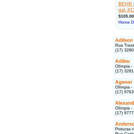
Adilson
Rua Treze
(17) 328
Adileu
Olímpia -
(17) 328
Agenor
Olímpia -
(17) 976
Alexand
Olímpia -
(17) 977
Anders
Pinturas r
Rua Casta