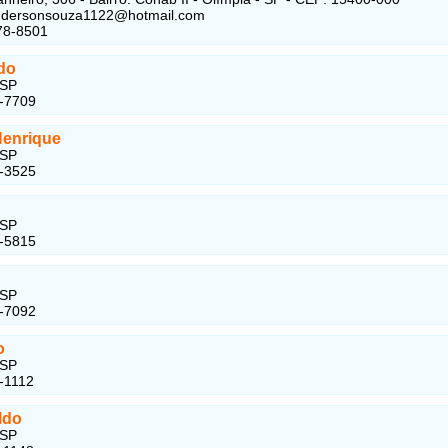
andersonsouza1122@hotmail.com
78-8501
do
 SP
4-7709
Henrique
 SP
8-3525
 SP
0-5815
 SP
3-7092
o
 SP
-1112
ldo
 SP