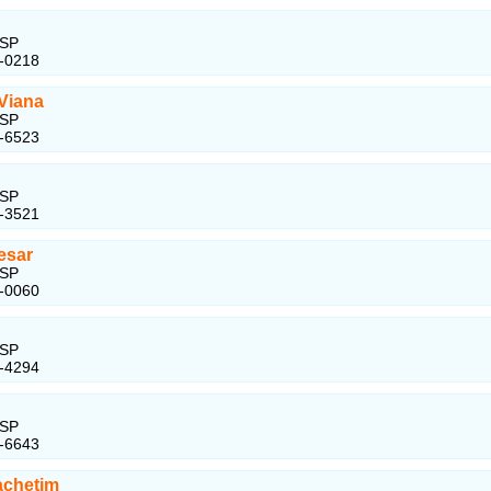
 SP
1-0218
Viana
 SP
6-6523
 SP
5-3521
esar
 SP
9-0060
 SP
1-4294
 SP
1-6643
achetim