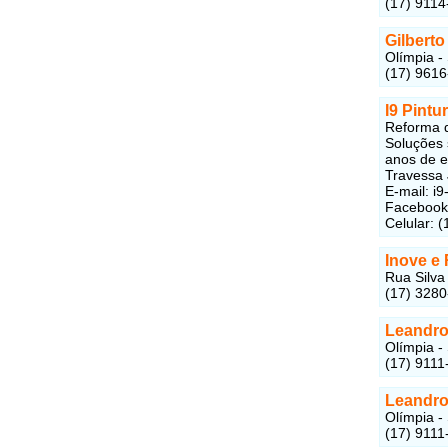
(17) 9114
Gilberto
Olímpia -
(17) 961
I9 Pintu
Reforma d
Soluções 
anos de e
Travessa 
E-mail: i
Facebook
Celular: 
Inove e
Rua Silva 
(17) 3280
Leandr
Olímpia -
(17) 9111
Leandr
Olímpia -
(17) 9111