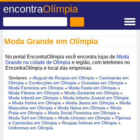
encontra
Olímpia
Moda Grande em Olímpia
No portal EncontraOlímpia você encontra lojas de
Moda
Grande na cidade de Olímpia
e região, com telefones no
EncontraOlímpia e local das empresas.
Similares: »
Aluguel de Roupas em Olímpia
»
Camisarias em
Olímpia
»
Confecções em Olímpia
»
Gravatas em Olímpia
»
Moda Feminina em Olímpia
»
Moda Festa em Olímpia
»
Moda Fitness em Olímpia
»
Moda Gestante em Olímpia
»
Moda Infantil em Olímpia
»
Moda Infanto-Juvenil em Olímpia
»
Moda Íntima em Olímpia
»
Moda Jeans em Olímpia
»
Moda
Masculina em Olímpia
»
Moda Noiva em Olímpia
»
Moda
Praia em Olímpia
»
Moda Social Feminina em Olímpia
»
Moda Surf em Olímpia
»
Moda Unissex em Olímpia
»
Pijamas
e Camisolas em Olímpia
»
Roupas Íntimas em Olímpia
»
Uniformes em Olímpia