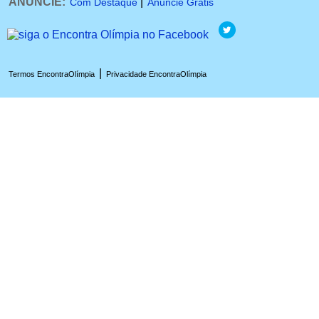
ANUNCIE:
|
Com Destaque
Anuncie Grátis
|
Termos EncontraOlímpia
Privacidade EncontraOlímpia