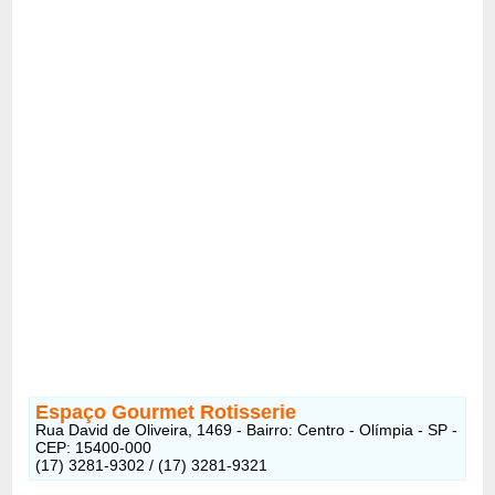
Espaço Gourmet Rotisserie
Rua David de Oliveira, 1469 - Bairro: Centro - Olímpia - SP -
CEP: 15400-000
(17) 3281-9302 / (17) 3281-9321