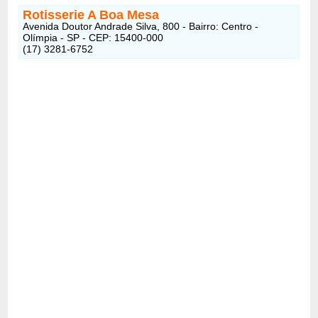
Rotisserie A Boa Mesa
Avenida Doutor Andrade Silva, 800 - Bairro: Centro -
Olímpia - SP - CEP: 15400-000
(17) 3281-6752