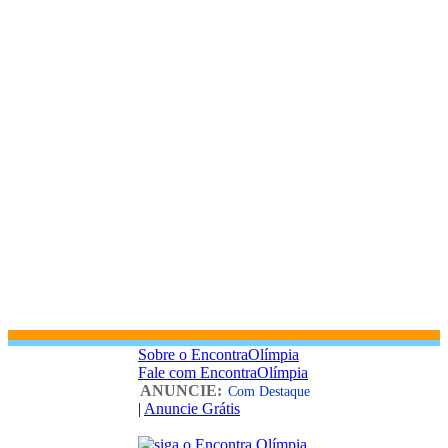
Sobre o EncontraOlímpia
Fale com EncontraOlímpia
ANUNCIE:
Com Destaque
|
Anuncie Grátis