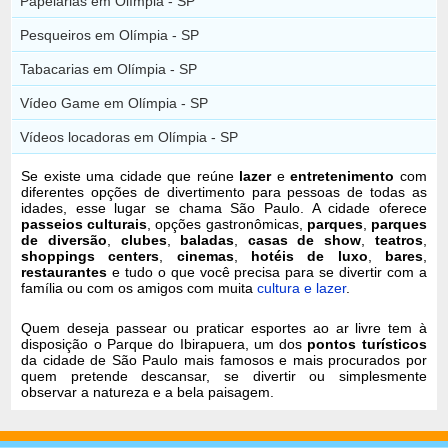
Papelarias em Olímpia - SP
Pesqueiros em Olímpia - SP
Tabacarias em Olímpia - SP
Vídeo Game em Olímpia - SP
Vídeos locadoras em Olímpia - SP
Se existe uma cidade que reúne
lazer
e
entretenimento
com
diferentes opções de divertimento para pessoas de todas as
idades, esse lugar se chama São Paulo. A cidade oferece
passeios culturais
, opções gastronômicas,
parques
,
parques
de diversão
,
clubes
,
baladas
,
casas de show
,
teatros
,
shoppings centers
,
cinemas
,
hotéis de luxo
,
bares
,
restaurantes
e tudo o que você precisa para se divertir com a
família ou com os amigos com muita
cultura e lazer
.
Quem deseja passear ou praticar esportes ao ar livre tem à
disposição o Parque do Ibirapuera, um dos
pontos turísticos
da cidade de São Paulo mais famosos e mais procurados por
quem pretende descansar, se divertir ou simplesmente
observar a natureza e a bela paisagem.