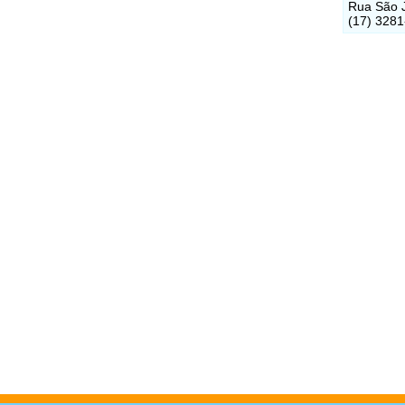
Rua São J
(17) 328