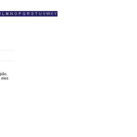
gião,
 eles