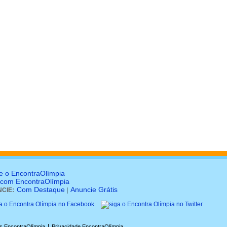
e o EncontraOlímpia
 com EncontraOlímpia
Com Destaque
Anuncie Grátis
CIE:
|
|
s EncontraOlímpia
Privacidade EncontraOlímpia