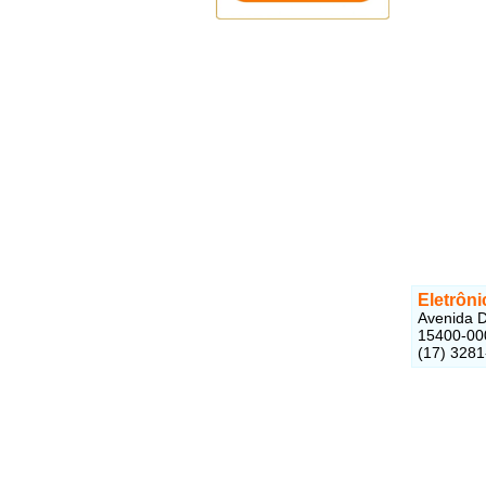
Eletrôn
Avenida D
15400-00
(17) 328