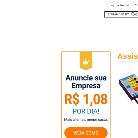
|
Página Inicial
No
encontr
Assis