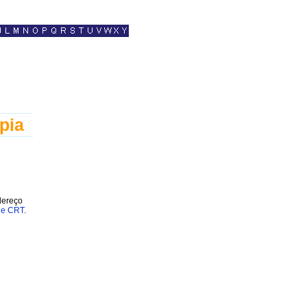
pia
dereço
 e CRT
.